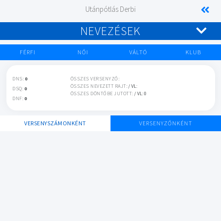
Utánpótlás Derbi
NEVEZÉSEK
FÉRFI
NŐI
VÁLTÓ
KLUB
DNS:
0
ÖSSZES VERSENYZŐ:
ÖSSZES NEVEZETT RAJT:
/ VL:
DSQ:
0
ÖSSZES DÖNTŐBE JUTOTT:
/ VL: 0
DNF:
0
VERSENYSZÁMONKÉNT
VERSENYZŐNKÉNT