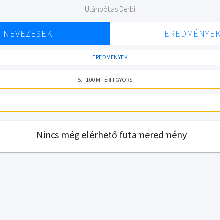
Utánpótlás Derbi
NEVEZÉSEK
EREDMÉNYE
EREDMÉNYEK
5. - 100 M FÉRFI GYORS
Nincs még elérhető futameredmény