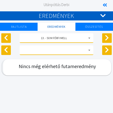
Utánpótlás Derbi
EREDMÉNYEK
RAJTLISTA
EREDMÉNYEK
ÖSSZESÍTÉS
13. - 50 M FÉRFI MELL
Nincs még elérhető futameredmény