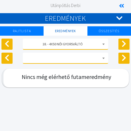
Utánpótlás Derbi
EREDMÉNYEK
RAJTLISTA
EREDMÉNYEK
ÖSSZESÍTÉS
18. - 4X50 NŐI GYORSVÁLTÓ
Nincs még elérhető futameredmény