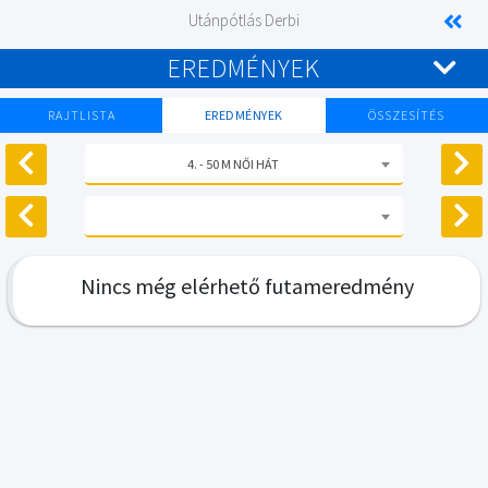
Utánpótlás Derbi
EREDMÉNYEK
RAJTLISTA
EREDMÉNYEK
ÖSSZESÍTÉS
4. - 50 M NŐI HÁT
Nincs még elérhető futameredmény