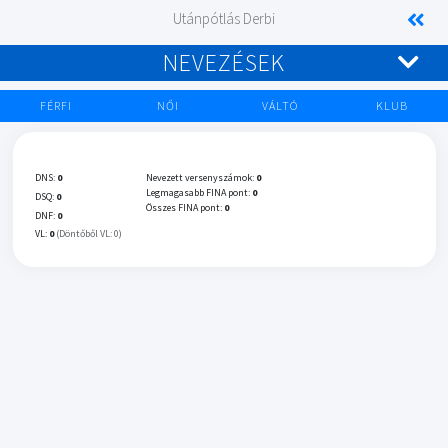
Utánpótlás Derbi
NEVEZÉSEK
FÉRFI
NŐI
VÁLTÓ
KLUB
DNS:
0
Nevezett versenyszámok:
0
Legmagasabb FINA pont:
0
DSQ:
0
Összes FINA pont:
0
DNF:
0
VL:
0
(Döntőből VL: 0)