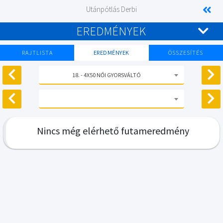
Utánpótlás Derbi
EREDMÉNYEK
RAJTLISTA
EREDMÉNYEK
ÖSSZESÍTÉS
18. - 4X50 NŐI GYORSVÁLTÓ
Nincs még elérhető futameredmény