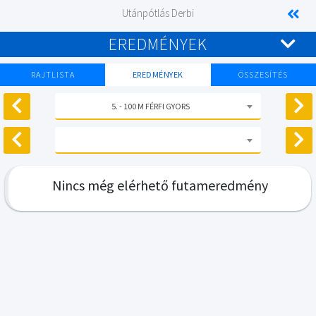
Utánpótlás Derbi
EREDMÉNYEK
RAJTLISTA
EREDMÉNYEK
ÖSSZESÍTÉS
5. - 100 M FÉRFI GYORS
Nincs még elérhető futameredmény