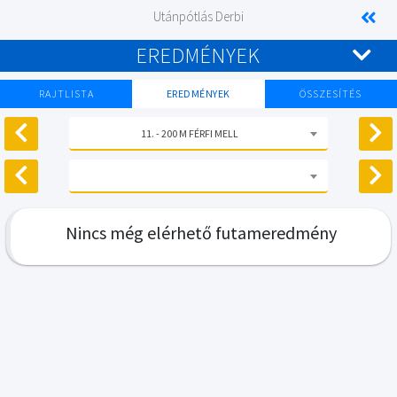
Utánpótlás Derbi
EREDMÉNYEK
RAJTLISTA
EREDMÉNYEK
ÖSSZESÍTÉS
11. - 200 M FÉRFI MELL
Nincs még elérhető futameredmény