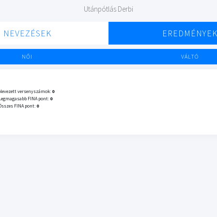
Utánpótlás Derbi
NEVEZÉSEK
EREDMÉNYE
NŐI
VÁLTÓ
Nevezett versenyszámok:
0
Legmagasabb FINA pont:
0
Összes FINA pont:
0