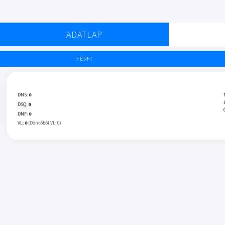
ADATLAP
FÉRFI
DNS:
0
DSQ:
0
DNF:
0
VL:
0
(Döntőből VL: 0)