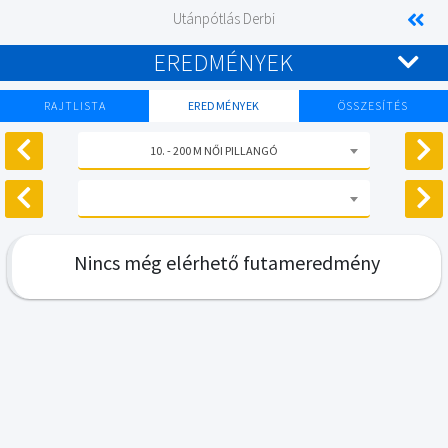
Utánpótlás Derbi
EREDMÉNYEK
RAJTLISTA
EREDMÉNYEK
ÖSSZESÍTÉS
10. - 200 M NŐI PILLANGÓ
Nincs még elérhető futameredmény