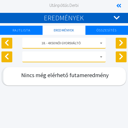
Utánpótlás Derbi
EREDMÉNYEK
RAJTLISTA
EREDMÉNYEK
ÖSSZESÍTÉS
18. - 4X50 NŐI GYORSVÁLTÓ
Nincs még elérhető futameredmény