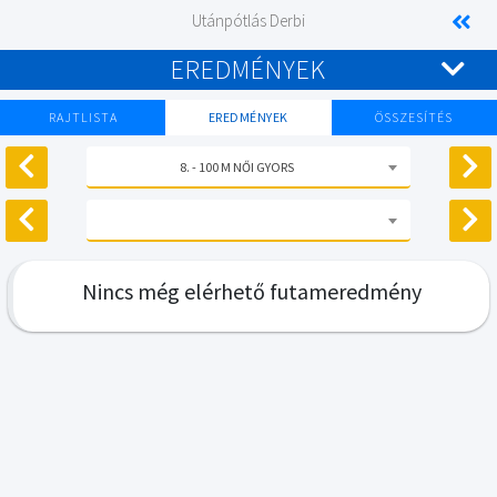
Utánpótlás Derbi
EREDMÉNYEK
RAJTLISTA
EREDMÉNYEK
ÖSSZESÍTÉS
8. - 100 M NŐI GYORS
Nincs még elérhető futameredmény