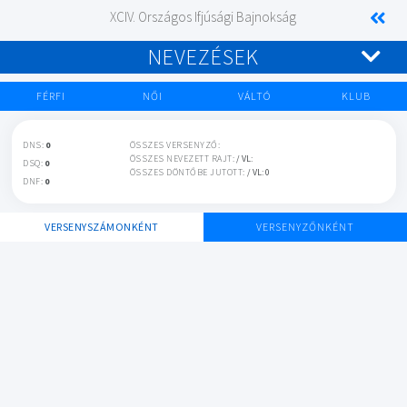
XCIV. Országos Ifjúsági Bajnokság
NEVEZÉSEK
FÉRFI
NŐI
VÁLTÓ
KLUB
DNS:
0
ÖSSZES VERSENYZŐ:
ÖSSZES NEVEZETT RAJT:
/ VL:
DSQ:
0
ÖSSZES DÖNTŐBE JUTOTT:
/ VL: 0
DNF:
0
VERSENYSZÁMONKÉNT
VERSENYZŐNKÉNT