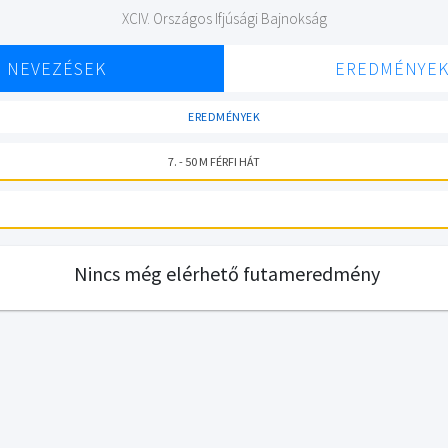
XCIV. Országos Ifjúsági Bajnokság
NEVEZÉSEK
EREDMÉNYE
EREDMÉNYEK
7. - 50 M FÉRFI HÁT
Nincs még elérhető futameredmény