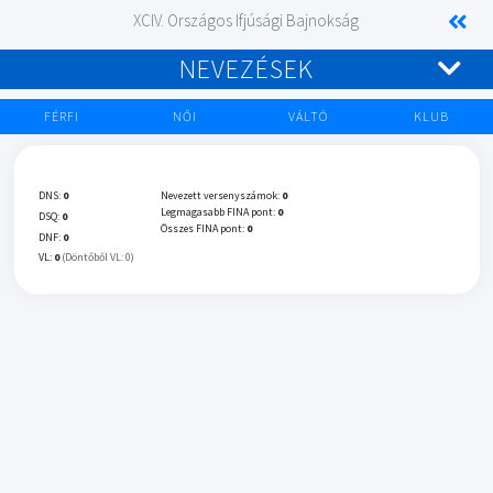
XCIV. Országos Ifjúsági Bajnokság
NEVEZÉSEK
FÉRFI
NŐI
VÁLTÓ
KLUB
DNS:
0
Nevezett versenyszámok:
0
Legmagasabb FINA pont:
0
DSQ:
0
Összes FINA pont:
0
DNF:
0
VL:
0
(Döntőből VL: 0)