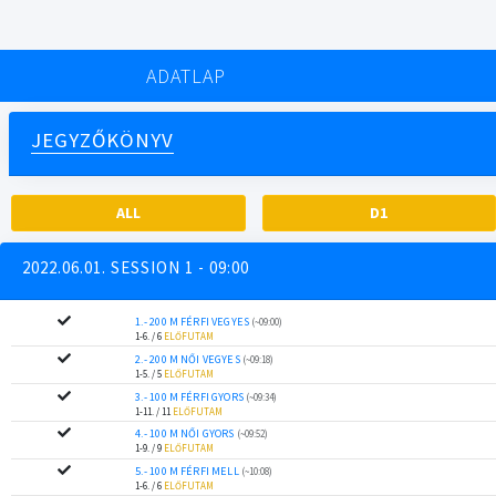
ADATLAP
JEGYZŐKÖNYV
ALL
D1
2022.06.01. SESSION 1 - 09:00
1.- 200 M FÉRFI VEGYES
(~09:00)
1-6. / 6
ELŐFUTAM
2.- 200 M NŐI VEGYES
(~09:18)
1-5. / 5
ELŐFUTAM
3.- 100 M FÉRFI GYORS
(~09:34)
1-11. / 11
ELŐFUTAM
4.- 100 M NŐI GYORS
(~09:52)
1-9. / 9
ELŐFUTAM
5.- 100 M FÉRFI MELL
(~10:08)
1-6. / 6
ELŐFUTAM