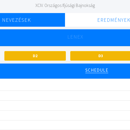
XCIV. Országos Ifjúsági Bajnokság
NEVEZÉSEK
EREDMÉNYE
LENEX
D2
D3
SCHEDULE