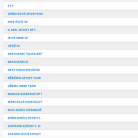
FTC
GYŐRI ÚSZÓ SPORTEGY.
HÓD ÚSZÓ SE
II. KER. SPORT KFT.
IRON SWIM SE
JÖVŐ SC
KAPOSVÁRI "ADORJÁN"
KAPOSVÁRI SI
KESZTHELYI KISCÁPÁK
KŐBÁNYA SPORT CLUB
LŐRINC SWIM TEAM
MISK.VSI NONPROF.KFT
MÓRI ÚSZÓ EGYESÜLET
NICS-HSÚVC HÓDMEZŐ
NYÍREGYHÁZI SPORTC.
SOPRONI SZÉCHY T. SI
SZEGEDI ÚSZÓ EGYLET