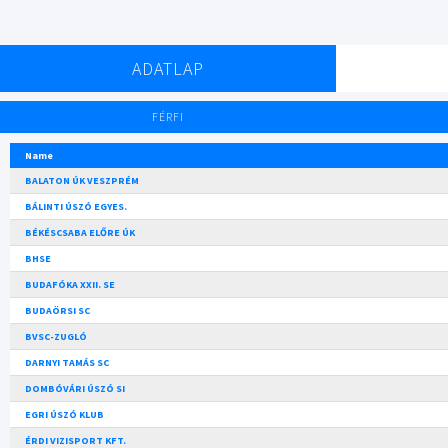
ADATLAP
FÉRFI
Name
BALATON ÚK VESZPRÉM
BÁLINTI ÚSZÓ EGYES.
BÉKÉSCSABA ELŐRE ÚK
BHSE
BUDAFÓKA XXII. SE
BUDAÖRSI SC
BVSC-ZUGLÓ
DARNYI TAMÁS SC
DOMBÓVÁRI ÚSZÓ SI
EGRI ÚSZÓ KLUB
ÉRDI VIZISPORT KFT.