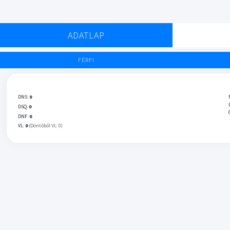
ADATLAP
FÉRFI
DNS:
0
DSQ:
0
DNF:
0
VL:
0
(Döntőből VL: 0)