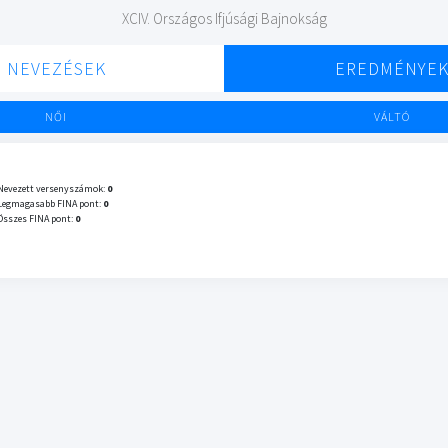
XCIV. Országos Ifjúsági Bajnokság
NEVEZÉSEK
EREDMÉNYE
NŐI
VÁLTÓ
Nevezett versenyszámok:
0
Legmagasabb FINA pont:
0
Összes FINA pont:
0