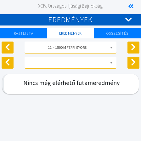
XCIV. Országos Ifjúsági Bajnokság
EREDMÉNYEK
RAJTLISTA
EREDMÉNYEK
ÖSSZESÍTÉS
11. - 1500 M FÉRFI GYORS
Nincs még elérhető futameredmény