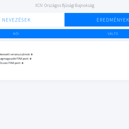
XCIV. Országos Ifjúsági Bajnokság
NEVEZÉSEK
EREDMÉNYE
NŐI
VÁLTÓ
Nevezett versenyszámok:
0
Legmagasabb FINA pont:
0
Összes FINA pont:
0