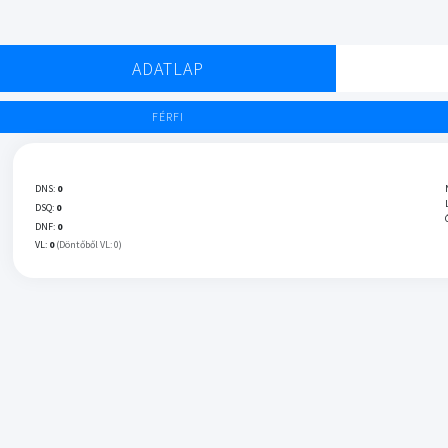
ADATLAP
FÉRFI
DNS:
0
DSQ:
0
DNF:
0
VL:
0
(Döntőből VL: 0)