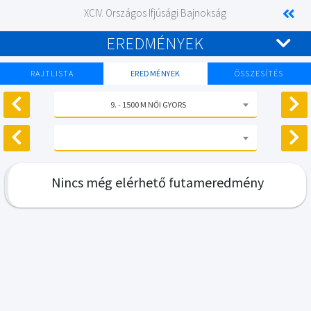
XCIV. Országos Ifjúsági Bajnokság
EREDMÉNYEK
RAJTLISTA
EREDMÉNYEK
ÖSSZESÍTÉS
9. - 1500 M NŐI GYORS
Nincs még elérhető futameredmény