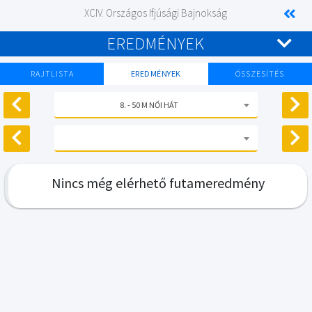
XCIV. Országos Ifjúsági Bajnokság
EREDMÉNYEK
RAJTLISTA
EREDMÉNYEK
ÖSSZESÍTÉS
8. - 50 M NŐI HÁT
Nincs még elérhető futameredmény