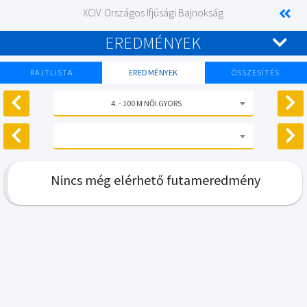
XCIV. Országos Ifjúsági Bajnokság
EREDMÉNYEK
RAJTLISTA
EREDMÉNYEK
ÖSSZESÍTÉS
4. - 100 M NŐI GYORS
Nincs még elérhető futameredmény