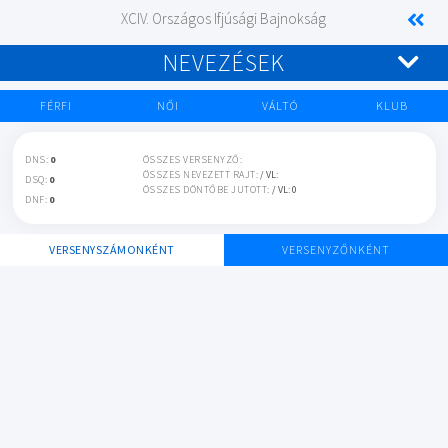
XCIV. Országos Ifjúsági Bajnokság
NEVEZÉSEK
FÉRFI
NŐI
VÁLTÓ
KLUB
DNS:
0
ÖSSZES VERSENYZŐ:
ÖSSZES NEVEZETT RAJT:
/ VL:
DSQ:
0
ÖSSZES DÖNTŐBE JUTOTT:
/ VL: 0
DNF:
0
VERSENYSZÁMONKÉNT
VERSENYZŐNKÉNT