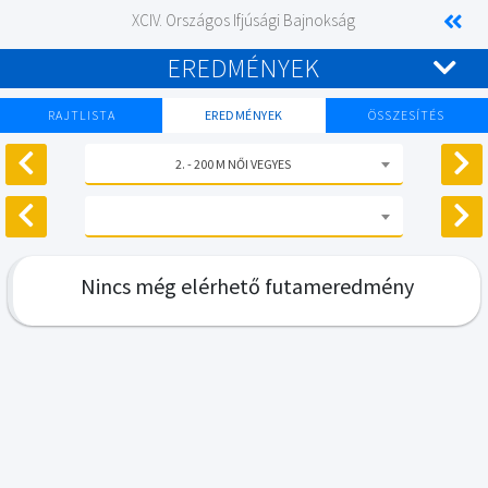
XCIV. Országos Ifjúsági Bajnokság
EREDMÉNYEK
RAJTLISTA
EREDMÉNYEK
ÖSSZESÍTÉS
2. - 200 M NŐI VEGYES
Nincs még elérhető futameredmény