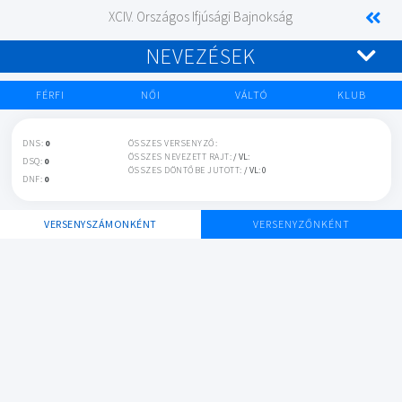
XCIV. Országos Ifjúsági Bajnokság
NEVEZÉSEK
FÉRFI
NŐI
VÁLTÓ
KLUB
DNS:
0
ÖSSZES VERSENYZŐ:
ÖSSZES NEVEZETT RAJT:
/ VL:
DSQ:
0
ÖSSZES DÖNTŐBE JUTOTT:
/ VL: 0
DNF:
0
VERSENYSZÁMONKÉNT
VERSENYZŐNKÉNT