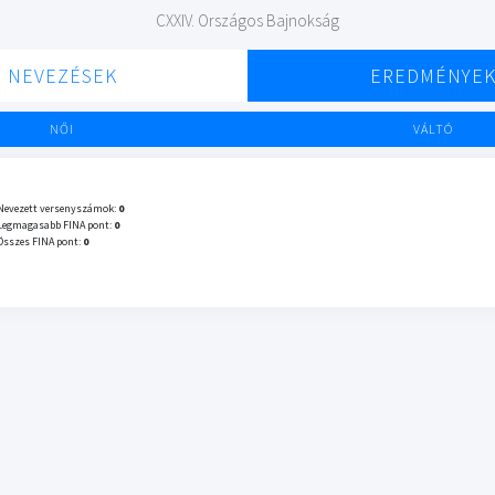
CXXIV. Országos Bajnokság
NEVEZÉSEK
EREDMÉNYE
NŐI
VÁLTÓ
Nevezett versenyszámok:
0
Legmagasabb FINA pont:
0
Összes FINA pont:
0