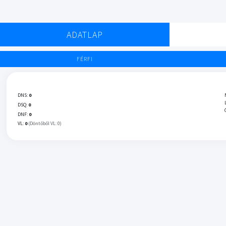
ADATLAP
FÉRFI
DNS:
0
DSQ:
0
DNF:
0
VL:
0
(Döntőből VL: 0)