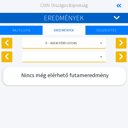
CXXIV. Országos Bajnokság
EREDMÉNYEK
RAJTLISTA
EREDMÉNYEK
ÖSSZESÍTÉS
9. - 400 M FÉRFI GYORS
Nincs még elérhető futameredmény