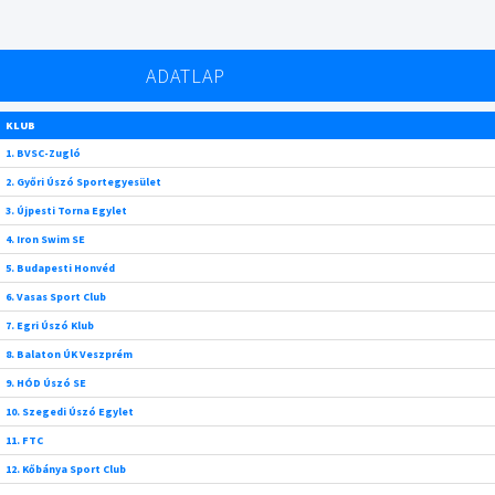
ADATLAP
KLUB
1. BVSC-Zugló
2. Győri Úszó Sportegyesület
3. Újpesti Torna Egylet
4. Iron Swim SE
5. Budapesti Honvéd
6. Vasas Sport Club
7. Egri Úszó Klub
8. Balaton ÚK Veszprém
9. HÓD Úszó SE
10. Szegedi Úszó Egylet
11. FTC
12. Kőbánya Sport Club