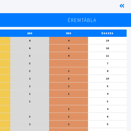
K
ÉREMTÁBLA
2ND
3RD
ÖSSZES
6
4
19
6
6
16
3
4
11
3
7
3
2
8
2
5
10
1
2
5
1
1
4
1
3
2
4
3
2
6
2
2
5