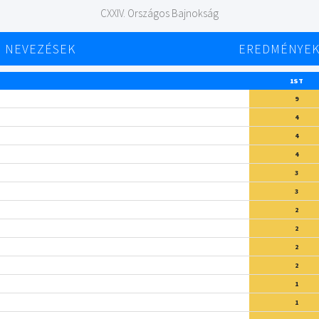
CXXIV. Országos Bajnokság
NEVEZÉSEK
EREDMÉNYE
1ST
9
4
4
4
3
3
2
2
2
2
1
1