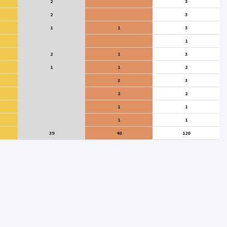
2
3
2
3
1
1
3
1
2
1
3
1
1
2
3
3
2
2
1
1
1
1
39
40
120