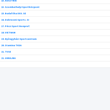
13. AUSZTRIA
13. Szombathelyi Sportközpont
15. Budafóka XXII. SE
16. Debreceni Sportc. SI
17. Pécsi Sport Nonprof.
18. VIETNAM
19. Nyíregyházi Sportcentrum
20. Stamina TKSA
21. TVSE
21. UKRAJNA