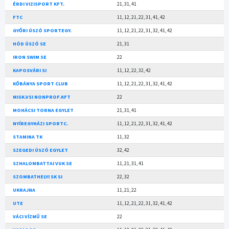
ÉRDI VIZISPORT KFT.
21, 31, 41
FTC
11, 12, 21, 22, 31, 41, 42
GYŐRI ÚSZÓ SPORTEGY.
11, 12, 21, 22, 31, 32, 41, 42
HÓD ÚSZÓ SE
21, 31
IRON SWIM SE
22
KAPOSVÁRI SI
11, 12, 22, 32, 42
KŐBÁNYA SPORT CLUB
11, 12, 21, 22, 31, 32, 41, 42
MISK.VSI NONPROF.KFT
22
MOHÁCSI TORNA EGYLET
21, 31, 41
NYÍREGYHÁZI SPORTC.
11, 12, 21, 22, 31, 32, 41, 42
STAMINA TK
11, 32
SZEGEDI ÚSZÓ EGYLET
32, 42
SZHALOMBATTAI VUK SE
11, 21, 31, 41
SZOMBATHELYI SK SI
22, 32
UKRAJNA
11, 21, 22
UTE
11, 12, 21, 22, 31, 32, 41, 42
VÁCI VÍZMŰ SE
22