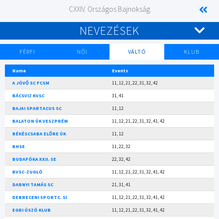
CXXIV. Országos Bajnokság
NEVEZÉSEK
FÉRFI
NŐI
VÁLTÓ
KLUB
Name
Events
A JÖVŐ SC FCSM
11, 12, 21, 22, 31, 32, 42
BÁCSVIZ KVSC
31, 41
BAJAI SPARTACUS SC
11, 12
BALATON ÚK VESZPRÉM
11, 12, 21, 22, 31, 32, 41, 42
BÉKÉSCSABA ELŐRE ÚK
11, 12
BHSE
11, 22, 32
BUDAFÓKA XXII. SE
22, 32, 42
BVSC-ZUGLÓ
11, 12, 21, 22, 31, 32, 41, 42
DARNYI TAMÁS SC
21, 31, 41
DEBRECENI SPORTC. SI
11, 12, 21, 22, 31, 32, 41, 42
EGRI ÚSZÓ KLUB
11, 12, 21, 22, 31, 32, 41, 42