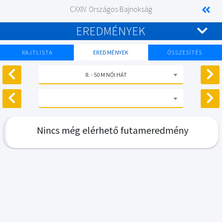
CXXIV. Országos Bajnokság
EREDMÉNYEK
RAJTLISTA
EREDMÉNYEK
ÖSSZESÍTÉS
8. - 50 M NŐI HÁT
Nincs még elérhető futameredmény