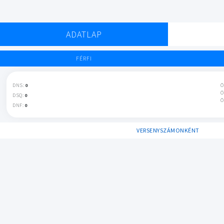
ADATLAP
FÉRFI
DNS:
0
Ö
Ö
DSQ:
0
Ö
DNF:
0
VERSENYSZÁMONKÉNT