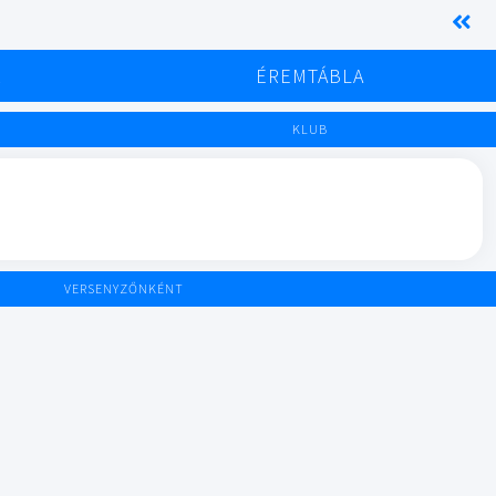
K
ÉREMTÁBLA
KLUB
VERSENYZŐNKÉNT