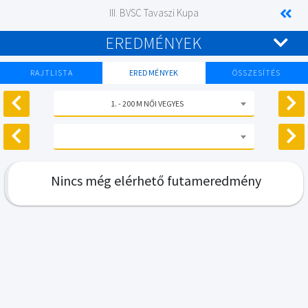
III. BVSC Tavaszi Kupa
EREDMÉNYEK
RAJTLISTA
EREDMÉNYEK
ÖSSZESÍTÉS
1. - 200 M NŐI VEGYES
Nincs még elérhető futameredmény