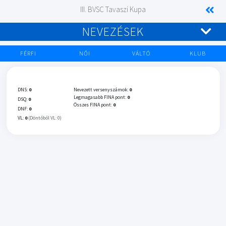
III. BVSC Tavaszi Kupa
NEVEZÉSEK
FÉRFI
NŐI
VÁLTÓ
KLUB
DNS:
0
Nevezett versenyszámok:
0
Legmagasabb FINA pont:
0
DSQ:
0
Összes FINA pont:
0
DNF:
0
VL:
0
(Döntőből VL: 0)