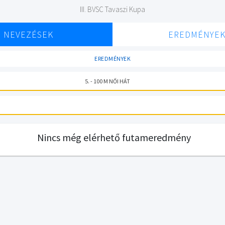
III. BVSC Tavaszi Kupa
NEVEZÉSEK
EREDMÉNYE
EREDMÉNYEK
5. - 100 M NŐI HÁT
Nincs még elérhető futameredmény