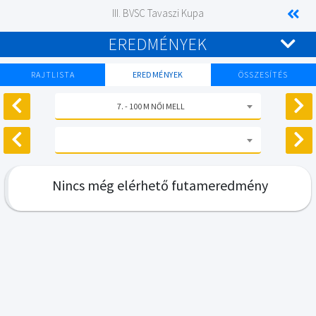
III. BVSC Tavaszi Kupa
EREDMÉNYEK
RAJTLISTA
EREDMÉNYEK
ÖSSZESÍTÉS
7. - 100 M NŐI MELL
Nincs még elérhető futameredmény