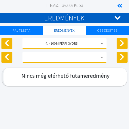
III. BVSC Tavaszi Kupa
EREDMÉNYEK
RAJTLISTA
EREDMÉNYEK
ÖSSZESÍTÉS
4. - 100 M FÉRFI GYORS
Nincs még elérhető futameredmény