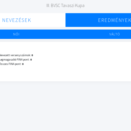
III. BVSC Tavaszi Kupa
NEVEZÉSEK
EREDMÉNYE
NŐI
VÁLTÓ
Nevezett versenyszámok:
0
Legmagasabb FINA pont:
0
Összes FINA pont:
0