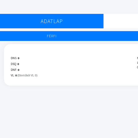
ADATLAP
FÉRFI
DNS:
0
DSQ:
0
DNF:
0
VL:
0
(Döntőből VL: 0)