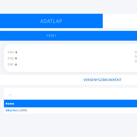
ADATLAP
FÉRFI
DNS:
0
Ö
Ö
DSQ:
0
Ö
DNF:
0
VERSENYSZÁMONKÉNT
. -
Name
SÜLI
Ákos
(1999)