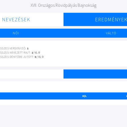
XVII. Országos Rövidpályás Bajnokság
NEVEZÉSEK
EREDMÉNYE
NŐI
VÁLTÓ
SSZES VERSENYZŐ:
1
SSZES NEVEZETT RAJT:
1
/ VL: 0
SSZES DÖNTŐBE JUTOTT:
0
/ VL: 0
H/L