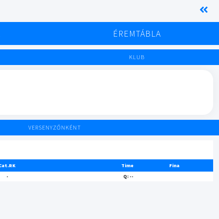
K
ÉREMTÁBLA
KLUB
VERSENYZŐNKÉNT
Cat.RK
Time
Fina
-
Q: --