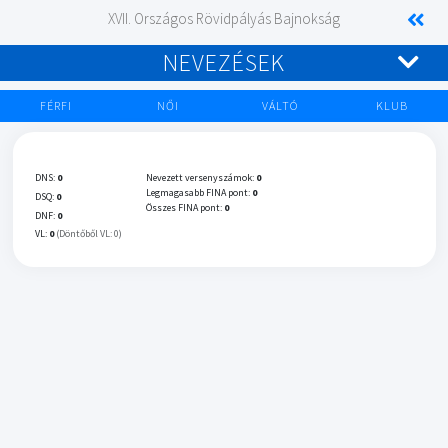
XVII. Országos Rövidpályás Bajnokság
NEVEZÉSEK
FÉRFI
NŐI
VÁLTÓ
KLUB
DNS:
0
Nevezett versenyszámok:
0
Legmagasabb FINA pont:
0
DSQ:
0
Összes FINA pont:
0
DNF:
0
VL:
0
(Döntőből VL: 0)