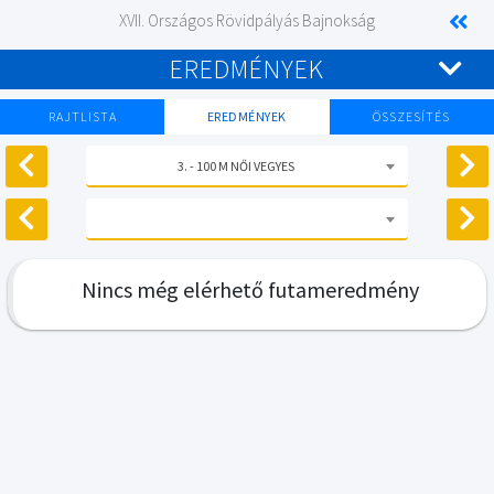
XVII. Országos Rövidpályás Bajnokság
EREDMÉNYEK
RAJTLISTA
EREDMÉNYEK
ÖSSZESÍTÉS
3. - 100 M NŐI VEGYES
Nincs még elérhető futameredmény