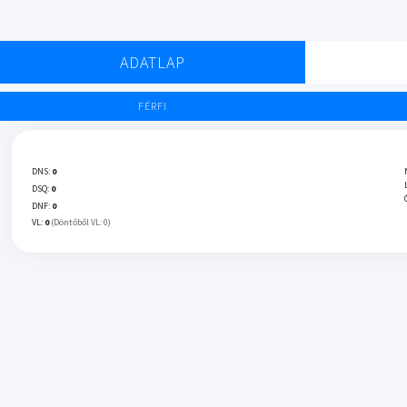
ADATLAP
FÉRFI
DNS:
0
DSQ:
0
DNF:
0
VL:
0
(Döntőből VL: 0)