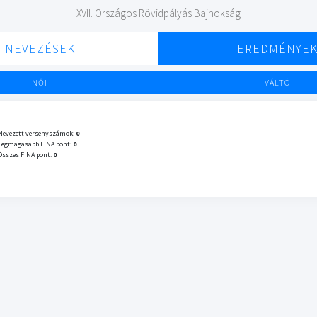
XVII. Országos Rövidpályás Bajnokság
NEVEZÉSEK
EREDMÉNYE
NŐI
VÁLTÓ
Nevezett versenyszámok:
0
Legmagasabb FINA pont:
0
Összes FINA pont:
0