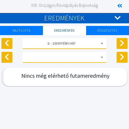
XVII. Országos Rövidpályás Bajnokság
EREDMÉNYEK
RAJTLISTA
EREDMÉNYEK
ÖSSZESÍTÉS
6. - 100 M FÉRFI HÁT
Nincs még elérhető futameredmény