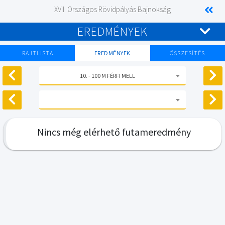
XVII. Országos Rövidpályás Bajnokság
EREDMÉNYEK
RAJTLISTA
EREDMÉNYEK
ÖSSZESÍTÉS
10. - 100 M FÉRFI MELL
Nincs még elérhető futameredmény