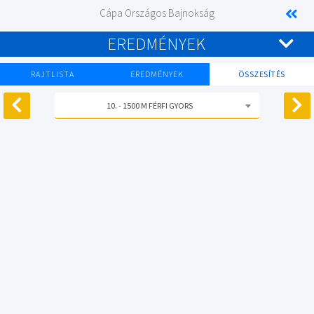
Cápa Országos Bajnokság
EREDMÉNYEK
RAJTLISTA
EREDMÉNYEK
ÖSSZESÍTÉS
10. - 1500 M FÉRFI GYORS