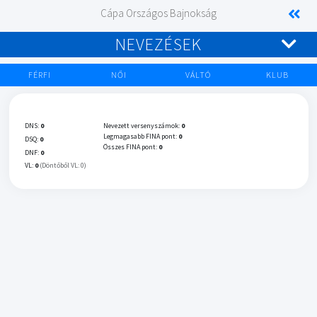
Cápa Országos Bajnokság
NEVEZÉSEK
FÉRFI
NŐI
VÁLTÓ
KLUB
DNS:
0
Nevezett versenyszámok:
0
Legmagasabb FINA pont:
0
DSQ:
0
Összes FINA pont:
0
DNF:
0
VL:
0
(Döntőből VL: 0)