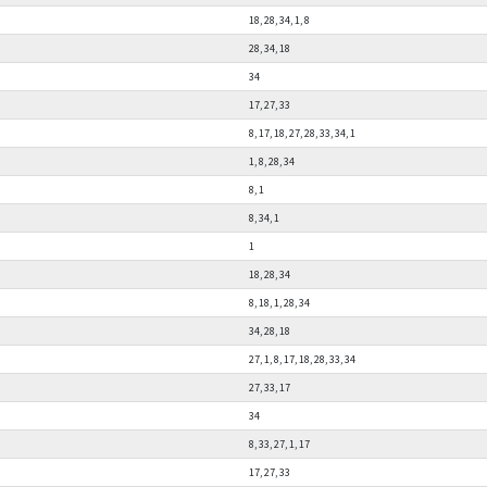
18, 28, 34, 1, 8
28, 34, 18
34
17, 27, 33
8, 17, 18, 27, 28, 33, 34, 1
1, 8, 28, 34
8, 1
8, 34, 1
1
18, 28, 34
8, 18, 1, 28, 34
34, 28, 18
27, 1, 8, 17, 18, 28, 33, 34
27, 33, 17
34
8, 33, 27, 1, 17
17, 27, 33