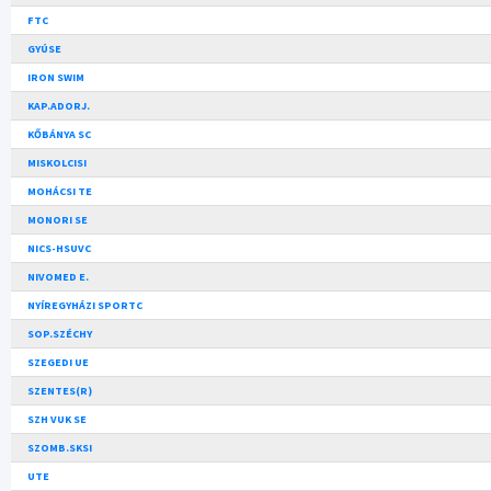
FTC
GYÚSE
IRON SWIM
KAP.ADORJ.
KŐBÁNYA SC
MISKOLCISI
MOHÁCSI TE
MONORI SE
NICS-HSUVC
NIVOMED E.
NYÍREGYHÁZI SPORTC
SOP.SZÉCHY
SZEGEDI UE
SZENTES(R)
SZH VUK SE
SZOMB.SKSI
UTE