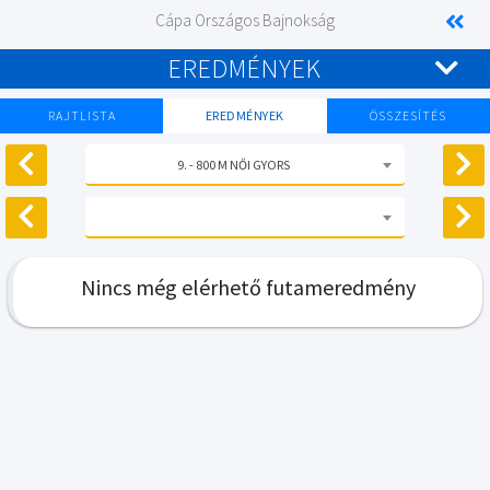
Cápa Országos Bajnokság
EREDMÉNYEK
RAJTLISTA
EREDMÉNYEK
ÖSSZESÍTÉS
9. - 800 M NŐI GYORS
Nincs még elérhető futameredmény