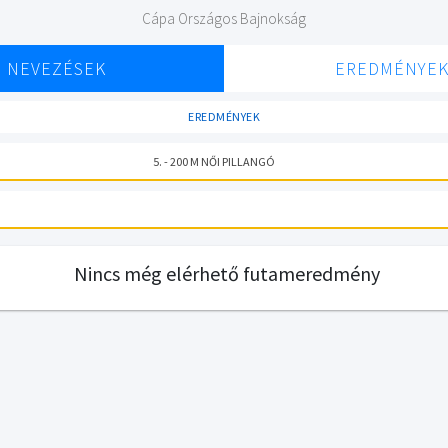
Cápa Országos Bajnokság
NEVEZÉSEK
EREDMÉNYE
EREDMÉNYEK
5. - 200 M NŐI PILLANGÓ
Nincs még elérhető futameredmény